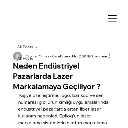
All Posts
Gökhan Yılmaz - CarePromo
Mar 2, 2018
3 min read
All Posts
Neden Endüstriyel
Lazer
Pazarlarda Lazer
Markalamaya Geçiliyor ?
'Kişiye özelleştirme, logo, bar kod ve seri 
numarası gibi ürün kimliği uygulamalarında 
endüstriyel pazarlarda artan fiber lazer 
kullanım nedenleri. Epilog'un lazer 
markalama sistemlerinin artan markalama 