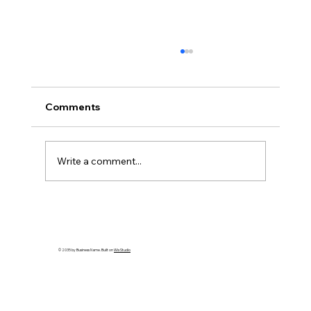
Comments
Write a comment...
Hangi TheMagicTouch Transfer Kağıdı
Ne İçin Kullanılır? – TTC, OBM, CPM,
DCT, TATTO ve ORD Arasındaki
© 2035 by Business Name. Built on
Wix Studio
Farklar