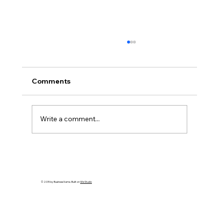
Comments
Write a comment...
Hangi TheMagicTouch Transfer Kağıdı
Ne İçin Kullanılır? – TTC, OBM, CPM,
DCT, TATTO ve ORD Arasındaki
© 2035 by Business Name. Built on
Wix Studio
Farklar