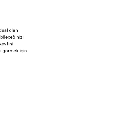
ideal olan 
ileceğinizi  
keyfini 
ı görmek için 