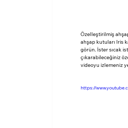
Özelleştirilmiş ahşap
ahşap kutuları Iris k
görün. İster sıcak is
çıkarabileceğiniz öz
videoyu izlemeniz ye
https://www.youtub