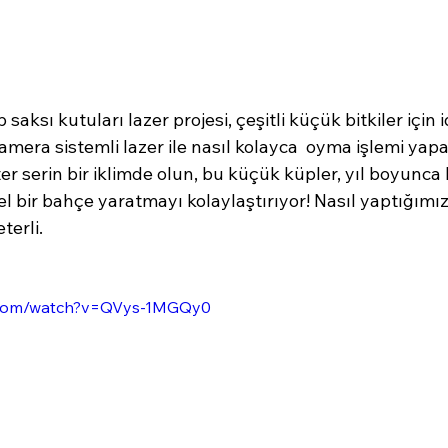
 saksı kutuları lazer projesi, çeşitli küçük bitkiler için 
amera sistemli lazer ile nasıl kolayca  oyma işlemi yapab
ter serin bir iklimde olun, bu küçük küpler, yıl boyunca 
el bir bahçe yaratmayı kolaylaştırıyor! Nasıl yaptığımız
terli.
e.com/watch?v=QVys-1MGQy0