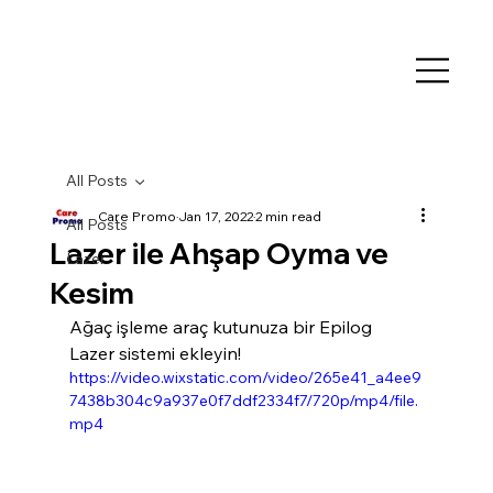
All Posts
Care Promo
Jan 17, 2022
2 min read
All Posts
Lazer ile Ahşap Oyma ve
Lazer
Kesim
Ağaç işleme araç kutunuza bir Epilog 
Lazer sistemi ekleyin! 
https://video.wixstatic.com/video/265e41_a4ee9
7438b304c9a937e0f7ddf2334f7/720p/mp4/file.
mp4