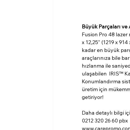
Büyük Parçaları ve 
Fusion Pro 48 lazer 
x 12,25" (1219 x 91
kadar en büyük parç
araçlarınıza bile ba
hızlanma ile saniyed
ulaşabilen  IRIS™ K
Konumlandırma siste
üretim için mükemme
getiriyor!
Daha detaylı bilgi iç
0212 320 26 60 pbx
www.carepromo.co