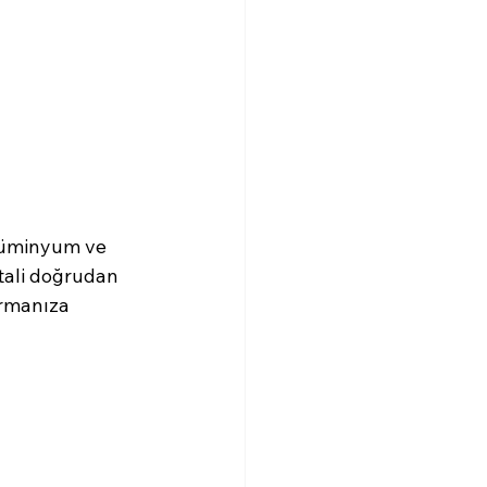
alüminyum ve 
tali doğrudan 
urmanıza 