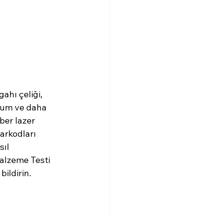
ahı çeliği, 
yum ve daha 
ber lazer 
arkodları 
ıl 
alzeme Testi 
bildirin.