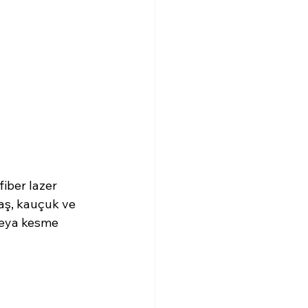
iber lazer 
taş, kauçuk ve 
veya kesme 