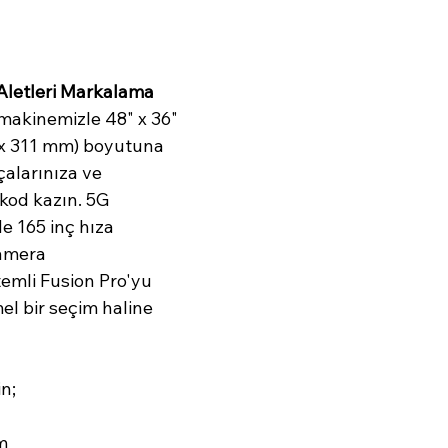
Aletleri Markalama
makinemizle 48" x 36" 
4 x 311 mm) boyutuna 
alarınıza ve 
rkod kazın. 5G 
e 165 inç hıza 
amera 
mli Fusion Pro'yu 
l bir seçim haline 
in;
m