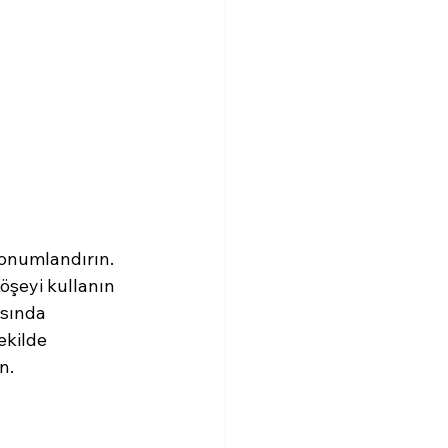
konumlandırın. 
şeyi kullanın 
sında 
ekilde 
n.