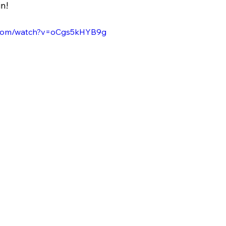
n!
e.com/watch?v=oCgs5kHYB9g