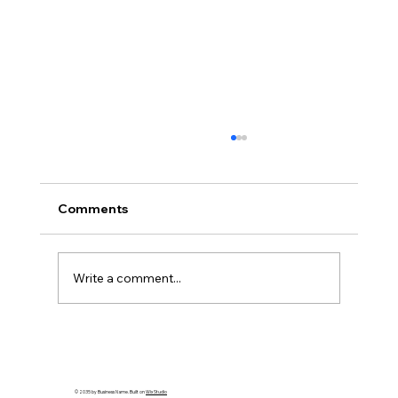
Comments
Write a comment...
Hangi TheMagicTouch Transfer Kağıdı
Ne İçin Kullanılır? – TTC, OBM, CPM,
DCT, TATTO ve ORD Arasındaki
© 2035 by Business Name. Built on
Wix Studio