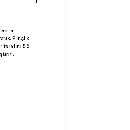
manda 
ük. 9 inçlik 
 tarafını 8,5 
ştırın.