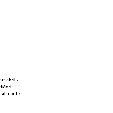
z akrilik 
diğeri 
sıl monte 