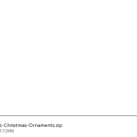
ic-Christmas-Ornaments
.zip
 1.72MB