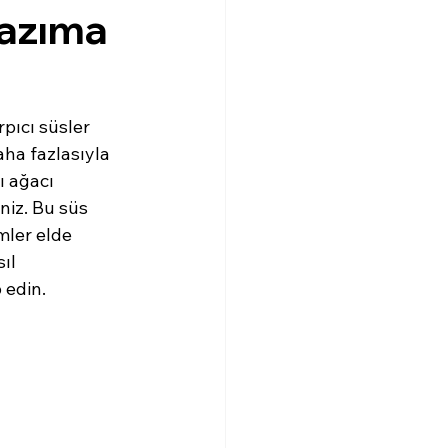
Kazıma
pıcı süsler 
daha fazlasıyla 
ı ağacı 
niz. Bu süs 
mler elde 
ıl 
 edin.