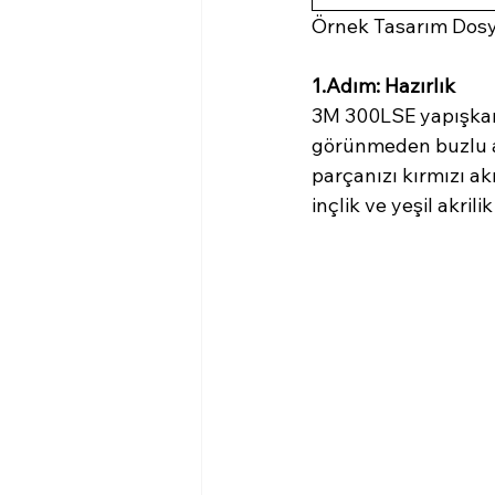
Örnek Tasarım Dosy
1.Adım: Hazırlık
3M 300LSE yapışkand
görünmeden buzlu akr
parçanızı kırmızı akr
inçlik ve yeşil akrili