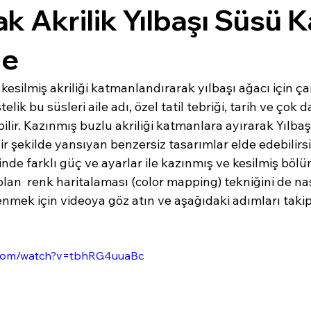
ak Akrilik Yılbaşı Süsü 
me
kesilmiş akriliği katmanlandırarak yılbaşı ağacı için çar
telik bu süsleri aile adı, özel tatil tebriği, tarih ve çok 
bilir. Kazınmış buzlu akriliği katmanlara ayırarak Yılbaş
bir şekilde yansıyan benzersiz tasarımlar elde edebilirsi
inde farklı güç ve ayarlar ile kazınmış ve kesilmiş bölü
lan  renk haritalaması (color mapping) tekniğini de nas
nmek için videoya göz atın ve aşağıdaki adımları takip
.com/watch?v=tbhRG4uuaBc